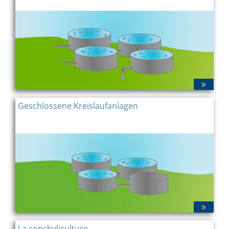
Geschlossene Kreislaufanlagen
La conchyliculture